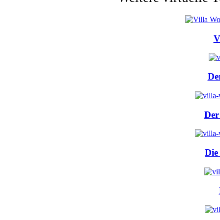
V
De
Der
Die