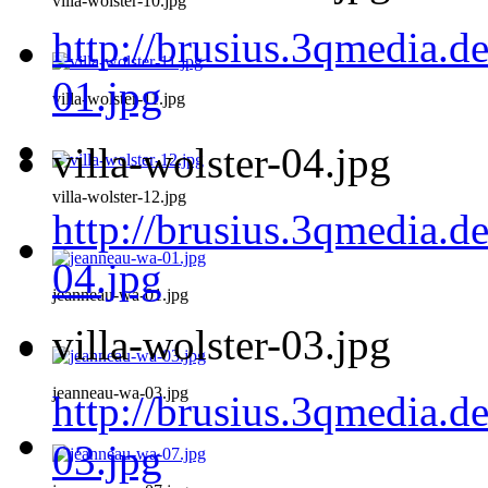
villa-wolster-10.jpg
http://brusius.3qmedia.de
01.jpg
villa-wolster-11.jpg
villa-wolster-04.jpg
villa-wolster-12.jpg
http://brusius.3qmedia.de
04.jpg
jeanneau-wa-01.jpg
villa-wolster-03.jpg
jeanneau-wa-03.jpg
http://brusius.3qmedia.de
03.jpg